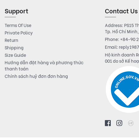
Support
Contact Us
Terms Of Use
Address: PS15 T
Tp. Hồ Chí Minh
Private Policy
Phone:
+84-90 2
Return
Email:
reply198
Shipping
Hộ kinh doanh R
Size Guide
001 do sở Kế ho
Hướng dẫn đặt hàng và phương thức
thanh toán
Chính sách huỷ đơn đơn hàng