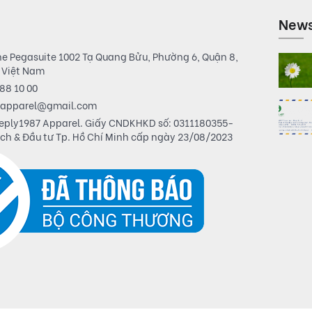
New
he Pegasuite 1002 Tạ Quang Bửu, Phường 6, Quận 8,
, Việt Nam
88 10 00
7apparel@gmail.com
eply1987 Apparel. Giấy CNDKHKD số: 0311180355-
ạch & Đầu tư Tp. Hồ Chí Minh cấp ngày 23/08/2023