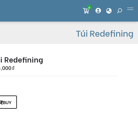
0
Member
Túi Redefining
i Redefining
5,000
đ
BUY