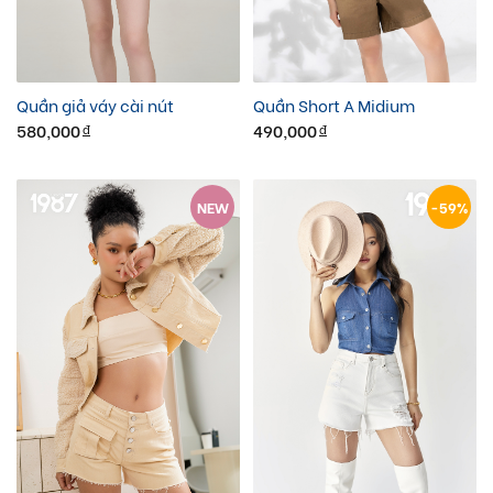
Quần giả váy cài nút
Quần Short A Midium
580,000
490,000
đ
đ
NEW
-59%