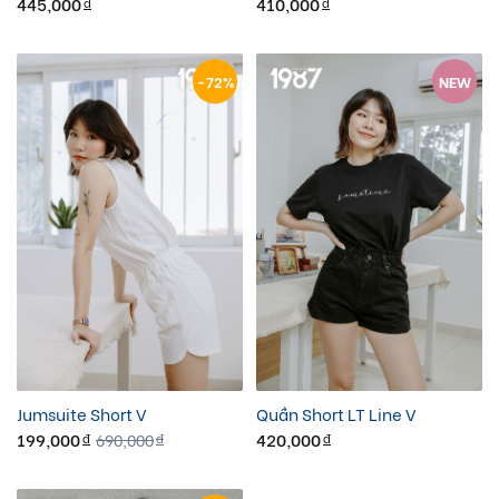
445,000
410,000
đ
đ
-72%
NEW
Jumsuite Short V
Quần Short LT Line V
199,000
420,000
690,000
đ
đ
đ