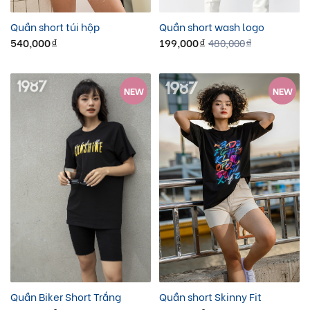
Quần short túi hộp
Quần short wash logo
540,000
199,000
480,000
đ
đ
đ
NEW
NEW
Quần Biker Short Trắng
Quần short Skinny Fit