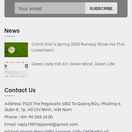
SUBSCRIBE
News
Catch Dior's Spring 2020 Runway Show Via This
Livestream
Green Lady Hội An: Green Mind, Green Life!
Contact Us
Address: PS15 The Pegasuite 1002 Tạ Quang Bửu, Phường 6,
Quận 8, Tp. Hồ Chí Minh, Việt Nam
Phone:
+84-90 288 10 00
Email:
reply1987apparel@gmail.com
Hộ kinh doanh Reply1987 Apparel. Giấy CNDKHKD số: