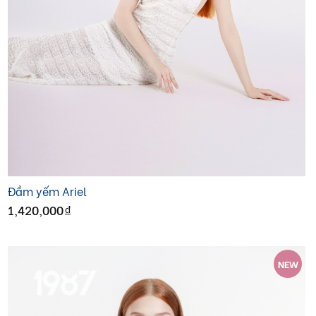
Đầm yếm Ariel
1,420,000
đ
NEW