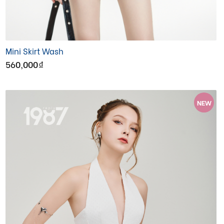
Mini Skirt Wash
560,000
đ
NEW