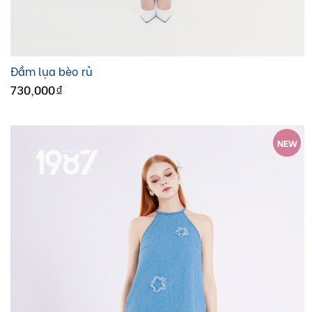
Đầm lụa bèo rủ
730,000
đ
NEW