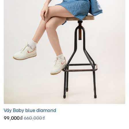
Váy Baby blue diamond
99,000
660,000
đ
đ