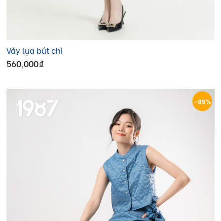
Váy lụa bút chì
560,000
đ
-85%