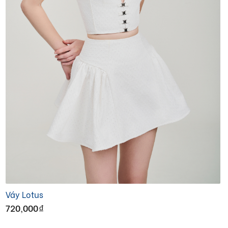
Váy Lotus
720,000
đ