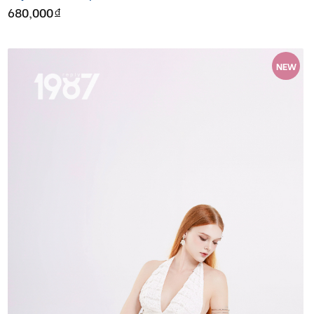
680,000
đ
NEW