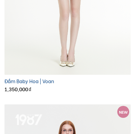
Đầm Baby Hoa | Voan
1,350,000
đ
NEW