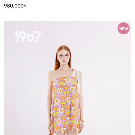
980,000
đ
NEW