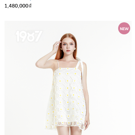
1,480,000
đ
NEW