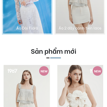
Áo 2 dây cánh tiên lace
Đầm Tiffany Lace
Áo dài Corset Sequin
Áo 3D Blossom white
Sản phẩm mới
NEW
NEW