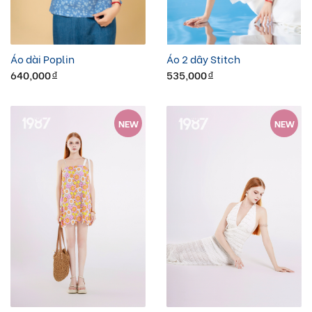
Áo dài Poplin
Áo 2 dây Stitch
640,000
535,000
đ
đ
NEW
NEW