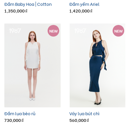
Đầm Baby Hoa | Cotton
Đầm yếm Ariel
1,350,000
1,420,000
đ
đ
NEW
NEW
Đầm lụa bèo rủ
Váy lụa bút chì
730,000
560,000
đ
đ