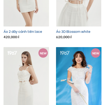
Áo 2 dây cánh tiên lace
Áo 3D Blossom white
420,000
620,000
đ
đ
NEW
NEW