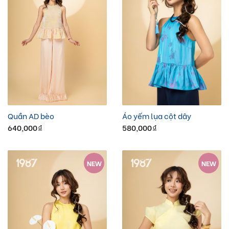
Quần AD bèo
Áo yếm lụa cột dây
640,000
580,000
đ
đ
NEW
NEW