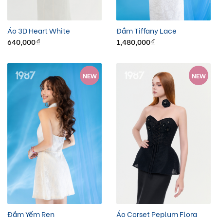
Áo 3D Heart White
Đầm Tiffany Lace
640,000
1,480,000
đ
đ
NEW
NEW
Đầm Yếm Ren
Áo Corset Peplum Flora