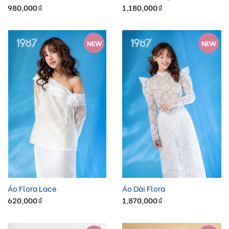
980,000
1,180,000
đ
đ
NEW
NEW
Áo Flora Lace
Áo Dài Flora
620,000
1,870,000
đ
đ