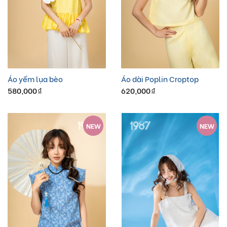
Áo yếm lụa bèo
Áo dài Poplin Croptop
580,000
620,000
đ
đ
NEW
NEW