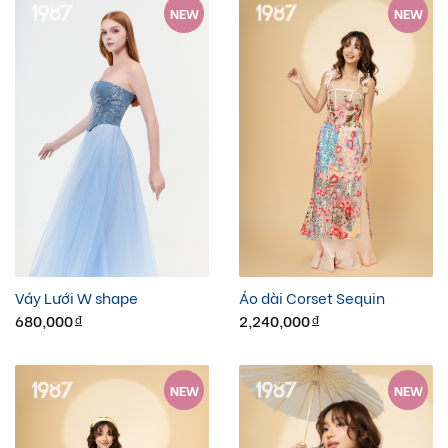
NEW
NEW
Váy Lưới W shape
Áo dài Corset Sequin
680,000
2,240,000
đ
đ
NEW
NEW