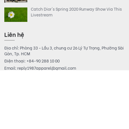
Catch Dior's Spring 2020 Runway Show Via This
Livestream
Liên hệ
Địa chỉ: Phòng 33 - Lầu 3, chung cư 26 Lý Tự Trọng, Phường Sài
Gòn, Tp. HCM
Điện thoại:
+84-90 288 10 00
Email:
reply1987apparel@gmail.com
Hộ kinh doanh Reply1987 Apparel. Giấy CNDKHKD số:
0311180355-001 do sở Kế hoạch & Đầu tư Tp. Hồ Chí Minh cấp
ngày 23/08/2023