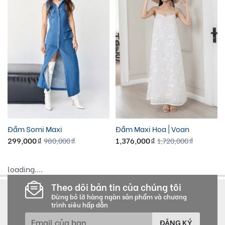
Đầm Somi Maxi
Đầm Maxi Hoa | Voan
299,000
1,376,000
980,000
1,720,000
đ
đ
đ
đ
loading....
Theo dõi bản tin của chúng tôi
Đừng bỏ lỡ hàng ngàn sản phẩm và chương
trình siêu hấp dẫn
ĐĂNG KÝ