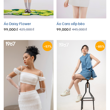
Áo Daisy Flower
Áo Caro xếp bèo
99,000
99,000
425,000
445,000
đ
đ
đ
đ
-57%
-85%