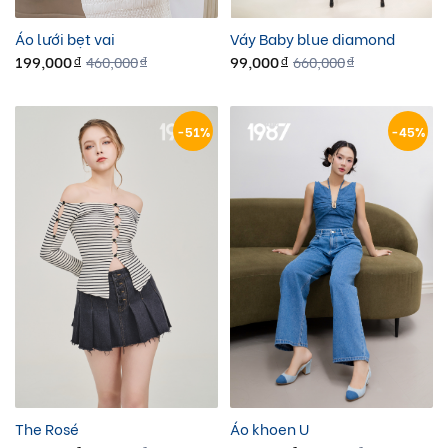
Áo lưới bẹt vai
Váy Baby blue diamond
199,000
99,000
460,000
660,000
đ
đ
đ
đ
-51%
-45%
The Rosé
Áo khoen U