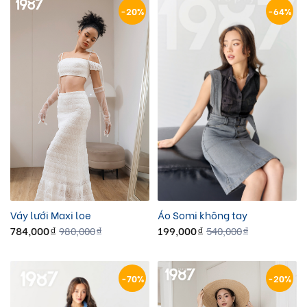
-20%
-64%
Váy lưới Maxi loe
Áo Somi không tay
784,000
199,000
980,000
540,000
đ
đ
đ
đ
-70%
-20%