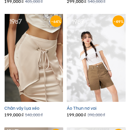
199,000
299,000
405,000
540,000
đ
đ
đ
đ
-64%
-49%
Chân váy lụa xéo
Áo Thun nơ vai
199,000
199,000
540,000
390,000
đ
đ
đ
đ