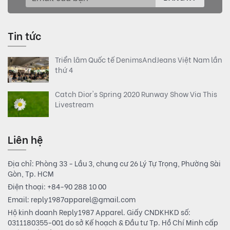
Tin tức
Triển lãm Quốc tế DenimsAndJeans Việt Nam lần
thứ 4
Catch Dior's Spring 2020 Runway Show Via This
Livestream
Liên hệ
Địa chỉ: Phòng 33 - Lầu 3, chung cư 26 Lý Tự Trọng, Phường Sài
Gòn, Tp. HCM
Điện thoại:
+84-90 288 10 00
Email:
reply1987apparel@gmail.com
Hộ kinh doanh Reply1987 Apparel. Giấy CNDKHKD số:
0311180355-001 do sở Kế hoạch & Đầu tư Tp. Hồ Chí Minh cấp