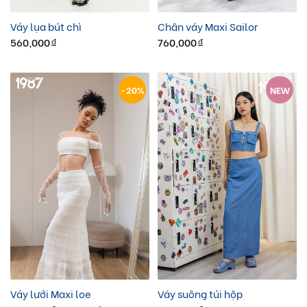
Váy lụa bút chì
Chân váy Maxi Sailor
560,000
760,000
đ
đ
-20%
NEW
Váy lưới Maxi loe
Váy suông túi hộp