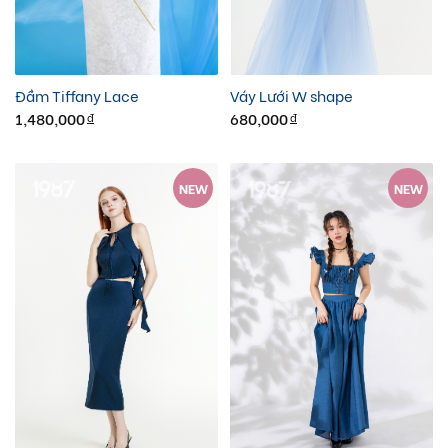
Đầm Tiffany Lace
Váy Lưới W shape
1,480,000
680,000
đ
đ
NEW
NEW