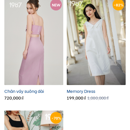
NEW
-82%
Chân váy suông dài
Memory Dress
720,000
199,000
1,080,000
đ
đ
đ
-70%