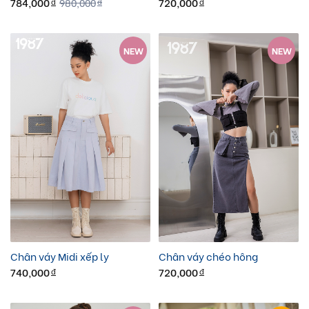
784,000
720,000
980,000
đ
đ
đ
NEW
NEW
Chân váy Midi xếp ly
Chân váy chéo hông
740,000
720,000
đ
đ