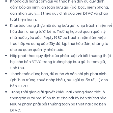
Không gửi hàng cấm gửi và thực hiện đầy đủ quy định
đảm bảo an ninh, an toàn bưu gửi (gói bọc, niêm phong,
dán nhãn lưu ý,...) theo quy định của bên ĐTVC và pháp
luật hiện hành.
Khai báo trung thực nội dung bưu gửi, chịu trách nhiệm về
hóa đơn, chứng từ đi kèm. Trường hợp cơ quan quản lý
nhà nước yêu cầu, Reply1987 có trách nhiệm làm việc
trực tiếp và cung cấp đầy đủ, kịp thời hóa đơn, chứng từ
cho cơ quan quản lý nhà nước.
Nộp phạt theo quy định của pháp luật và bồi thường thiệt
hại cho bên ĐTVC trong trường hợp bưu gửi bị tạm giữ,
tịch thu.
Thanh toán đúng hạn, đủ cước và các chi phí phát sinh
(phí hun trùng, thuế nhập khẩu, bưu gửi quốc tế,...) cho
bên ĐTVC.
Trong thời gian giải quyết khiếu nại không được tiết lộ
thông tin dưới mọi hình thức cho bất kỳ bên thứ ba nào.
Nếu vi phạm phải bồi thường toàn bộ thiệt hại cho bên
ĐTVC.